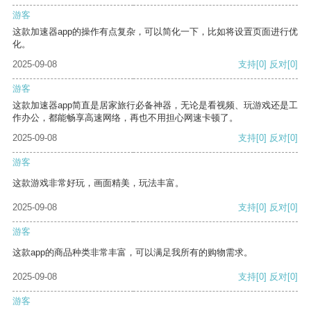
游客
这款加速器app的操作有点复杂，可以简化一下，比如将设置页面进行优
化。
2025-09-08
支持
[0]
反对
[0]
游客
这款加速器app简直是居家旅行必备神器，无论是看视频、玩游戏还是工
作办公，都能畅享高速网络，再也不用担心网速卡顿了。
2025-09-08
支持
[0]
反对
[0]
游客
这款游戏非常好玩，画面精美，玩法丰富。
2025-09-08
支持
[0]
反对
[0]
游客
这款app的商品种类非常丰富，可以满足我所有的购物需求。
2025-09-08
支持
[0]
反对
[0]
游客