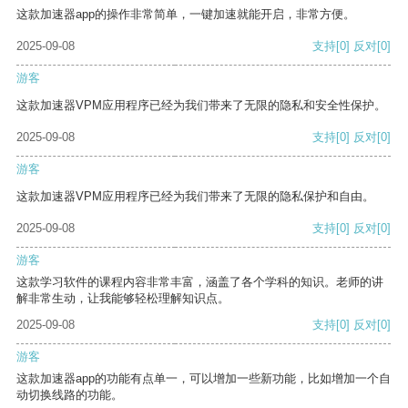
这款加速器app的操作非常简单，一键加速就能开启，非常方便。
2025-09-08
支持
[0]
反对
[0]
游客
这款加速器VPM应用程序已经为我们带来了无限的隐私和安全性保护。
2025-09-08
支持
[0]
反对
[0]
游客
这款加速器VPM应用程序已经为我们带来了无限的隐私保护和自由。
2025-09-08
支持
[0]
反对
[0]
游客
这款学习软件的课程内容非常丰富，涵盖了各个学科的知识。老师的讲
解非常生动，让我能够轻松理解知识点。
2025-09-08
支持
[0]
反对
[0]
游客
这款加速器app的功能有点单一，可以增加一些新功能，比如增加一个自
动切换线路的功能。