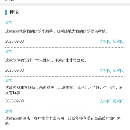
评论
游客
这款app就像我的娱乐小助手，随时随地为我的娱乐提供帮助。
2025-09-08
支持
[0]
反对
[0]
游客
这款软件的设计非常人性化，使用起来非常舒服。
2025-09-08
支持
[0]
反对
[0]
游客
这款游戏非常好玩，画面精美，玩法丰富。我已经玩了好几个小时，还
没有玩腻。
2025-09-08
支持
[0]
反对
[0]
游客
这款app的酒店、餐厅推荐非常有用，让我能够享受到高品质的旅行体
验。