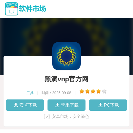
黑洞vnp官方网
工具
|
时间：2025-09-08
|
安卓下载
苹果下载
PC下载
安卓市场，安全绿色