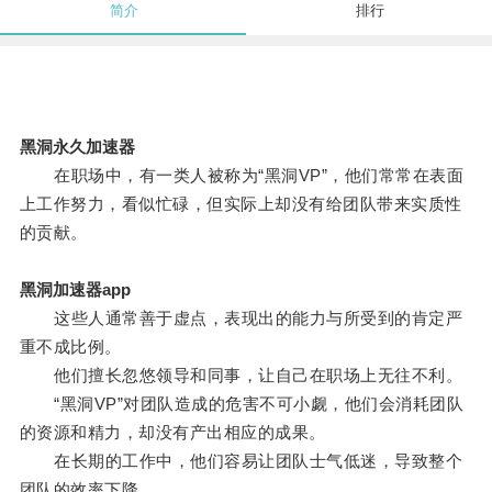
简介
排行
黑洞永久加速器
在职场中，有一类人被称为“黑洞VP”，他们常常在表面
上工作努力，看似忙碌，但实际上却没有给团队带来实质性
的贡献。
黑洞加速器app
这些人通常善于虚点，表现出的能力与所受到的肯定严
重不成比例。
他们擅长忽悠领导和同事，让自己在职场上无往不利。
“黑洞VP”对团队造成的危害不可小觑，他们会消耗团队
的资源和精力，却没有产出相应的成果。
在长期的工作中，他们容易让团队士气低迷，导致整个
团队的效率下降。