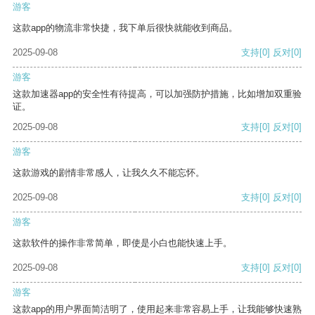
游客
这款app的物流非常快捷，我下单后很快就能收到商品。
2025-09-08
支持
[0]
反对
[0]
游客
这款加速器app的安全性有待提高，可以加强防护措施，比如增加双重验
证。
2025-09-08
支持
[0]
反对
[0]
游客
这款游戏的剧情非常感人，让我久久不能忘怀。
2025-09-08
支持
[0]
反对
[0]
游客
这款软件的操作非常简单，即使是小白也能快速上手。
2025-09-08
支持
[0]
反对
[0]
游客
这款app的用户界面简洁明了，使用起来非常容易上手，让我能够快速熟