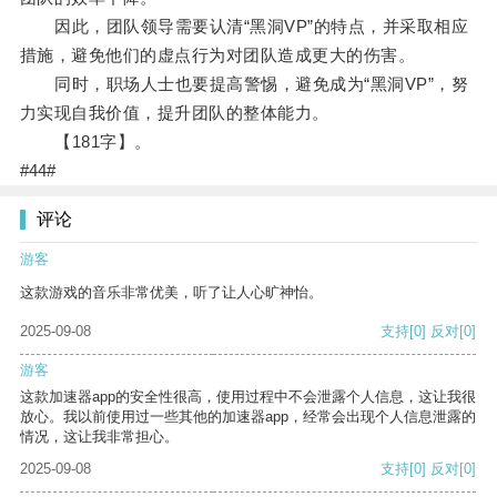
因此，团队领导需要认清“黑洞VP”的特点，并采取相应
措施，避免他们的虚点行为对团队造成更大的伤害。
同时，职场人士也要提高警惕，避免成为“黑洞VP”，努
力实现自我价值，提升团队的整体能力。
【181字】。
#44#
评论
游客
这款游戏的音乐非常优美，听了让人心旷神怡。
2025-09-08
支持
[0]
反对
[0]
游客
这款加速器app的安全性很高，使用过程中不会泄露个人信息，这让我很
放心。我以前使用过一些其他的加速器app，经常会出现个人信息泄露的
情况，这让我非常担心。
2025-09-08
支持
[0]
反对
[0]