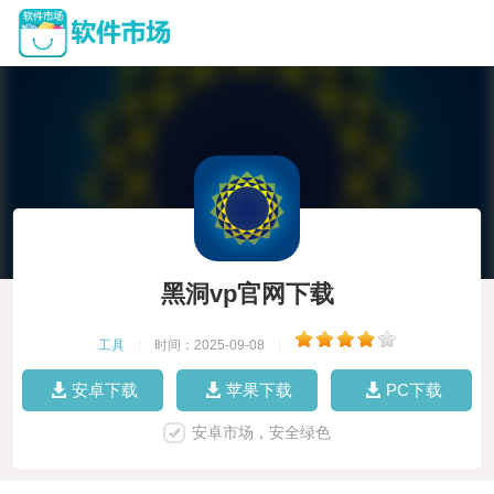
黑洞vp官网下载
工具
|
时间：2025-09-08
|
安卓下载
苹果下载
PC下载
安卓市场，安全绿色