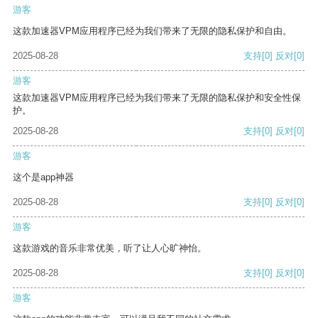
游客
这款加速器VPM应用程序已经为我们带来了无限的隐私保护和自由。
2025-08-28
支持
[0]
反对
[0]
游客
这款加速器VPM应用程序已经为我们带来了无限的隐私保护和安全性保
护。
2025-08-28
支持
[0]
反对
[0]
游客
这个是app神器
2025-08-28
支持
[0]
反对
[0]
游客
这款游戏的音乐非常优美，听了让人心旷神怡。
2025-08-28
支持
[0]
反对
[0]
游客