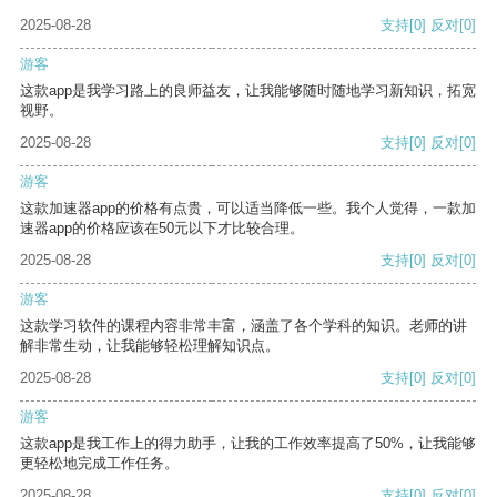
2025-08-28
支持
[0]
反对
[0]
游客
这款app是我学习路上的良师益友，让我能够随时随地学习新知识，拓宽
视野。
2025-08-28
支持
[0]
反对
[0]
游客
这款加速器app的价格有点贵，可以适当降低一些。我个人觉得，一款加
速器app的价格应该在50元以下才比较合理。
2025-08-28
支持
[0]
反对
[0]
游客
这款学习软件的课程内容非常丰富，涵盖了各个学科的知识。老师的讲
解非常生动，让我能够轻松理解知识点。
2025-08-28
支持
[0]
反对
[0]
游客
这款app是我工作上的得力助手，让我的工作效率提高了50%，让我能够
更轻松地完成工作任务。
2025-08-28
支持
[0]
反对
[0]