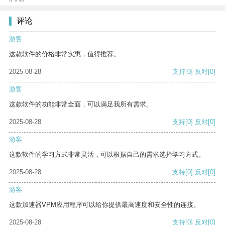
评论
游客
这款软件的价格非常实惠，值得推荐。
2025-08-28
支持
[0]
反对
[0]
游客
这款软件的功能非常全面，可以满足我所有需求。
2025-08-28
支持
[0]
反对
[0]
游客
这款软件的学习方式非常灵活，可以根据自己的需求选择学习方式。
2025-08-28
支持
[0]
反对
[0]
游客
这款加速器VPM应用程序可以给你提供最高速度和安全性的连接。
2025-08-28
支持
[0]
反对
[0]