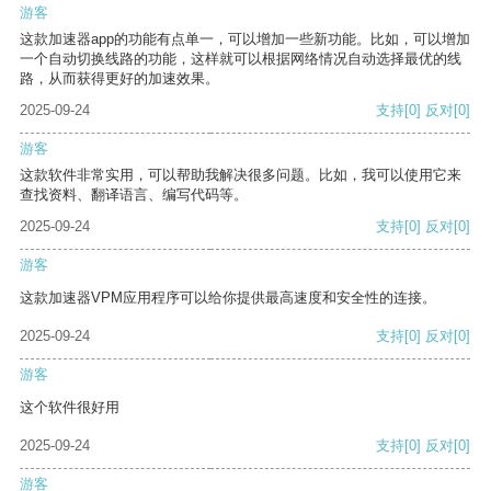
游客
这款加速器app的功能有点单一，可以增加一些新功能。比如，可以增加
一个自动切换线路的功能，这样就可以根据网络情况自动选择最优的线
路，从而获得更好的加速效果。
2025-09-24
支持
[0]
反对
[0]
游客
这款软件非常实用，可以帮助我解决很多问题。比如，我可以使用它来
查找资料、翻译语言、编写代码等。
2025-09-24
支持
[0]
反对
[0]
游客
这款加速器VPM应用程序可以给你提供最高速度和安全性的连接。
2025-09-24
支持
[0]
反对
[0]
游客
这个软件很好用
2025-09-24
支持
[0]
反对
[0]
游客