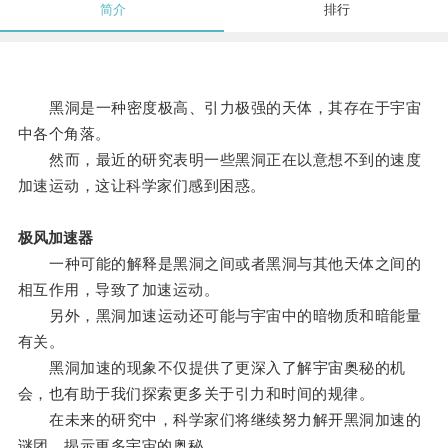
简介
排行
黑洞是一种密度极高、引力极强的天体，其存在于宇宙
中各个角落。
然而，最近的研究表明一些黑洞正在以意想不到的速度
加速运动，这让科学家们感到困惑。
极风加速器
一种可能的解释是黑洞之间或者黑洞与其他天体之间的
相互作用，导致了加速运动。
另外，黑洞加速运动还可能与宇宙中的暗物质和暗能量
有关。
黑洞加速的现象不仅提供了更深入了解宇宙奥秘的机
会，也有助于我们探索更多关于引力和时间的规律。
在未来的研究中，科学家们将继续努力解开黑洞加速的
谜团，揭示更多宇宙的奥秘。