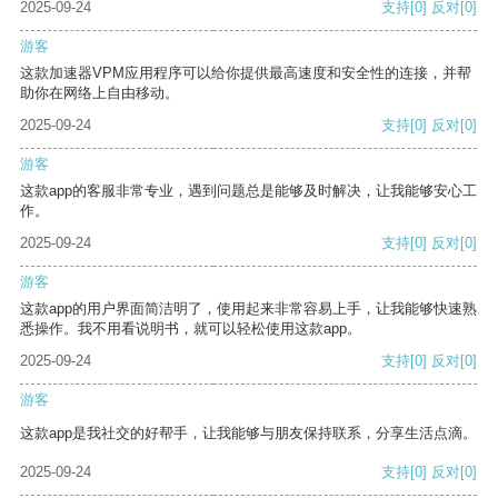
2025-09-24
支持
[0]
反对
[0]
游客
这款加速器VPM应用程序可以给你提供最高速度和安全性的连接，并帮
助你在网络上自由移动。
2025-09-24
支持
[0]
反对
[0]
游客
这款app的客服非常专业，遇到问题总是能够及时解决，让我能够安心工
作。
2025-09-24
支持
[0]
反对
[0]
游客
这款app的用户界面简洁明了，使用起来非常容易上手，让我能够快速熟
悉操作。我不用看说明书，就可以轻松使用这款app。
2025-09-24
支持
[0]
反对
[0]
游客
这款app是我社交的好帮手，让我能够与朋友保持联系，分享生活点滴。
2025-09-24
支持
[0]
反对
[0]