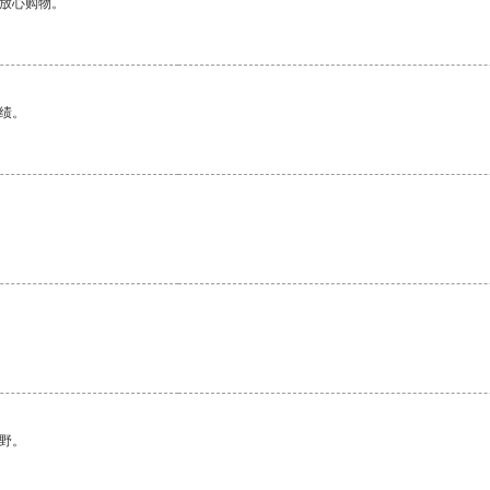
够放心购物。
绩。
野。