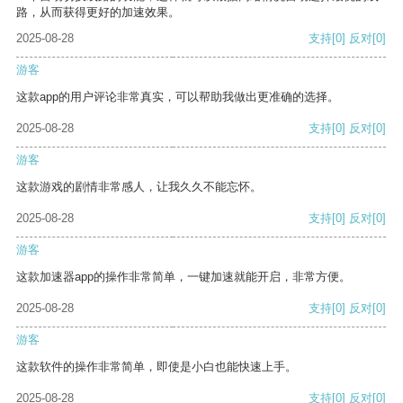
路，从而获得更好的加速效果。
2025-08-28
支持
[0]
反对
[0]
游客
这款app的用户评论非常真实，可以帮助我做出更准确的选择。
2025-08-28
支持
[0]
反对
[0]
游客
这款游戏的剧情非常感人，让我久久不能忘怀。
2025-08-28
支持
[0]
反对
[0]
游客
这款加速器app的操作非常简单，一键加速就能开启，非常方便。
2025-08-28
支持
[0]
反对
[0]
游客
这款软件的操作非常简单，即使是小白也能快速上手。
2025-08-28
支持
[0]
反对
[0]