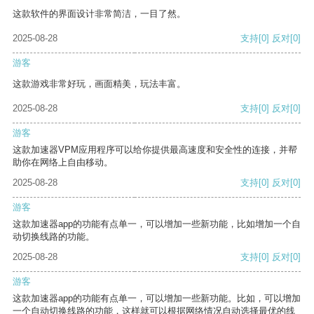
这款软件的界面设计非常简洁，一目了然。
2025-08-28
支持
[0]
反对
[0]
游客
这款游戏非常好玩，画面精美，玩法丰富。
2025-08-28
支持
[0]
反对
[0]
游客
这款加速器VPM应用程序可以给你提供最高速度和安全性的连接，并帮
助你在网络上自由移动。
2025-08-28
支持
[0]
反对
[0]
游客
这款加速器app的功能有点单一，可以增加一些新功能，比如增加一个自
动切换线路的功能。
2025-08-28
支持
[0]
反对
[0]
游客
这款加速器app的功能有点单一，可以增加一些新功能。比如，可以增加
一个自动切换线路的功能，这样就可以根据网络情况自动选择最优的线