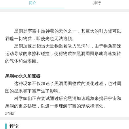
简介
排行
黑洞是宇宙中最神秘的天体之一，其巨大的引力场可以
吞噬一切物质，即使光也无法逃脱。
黑洞加速是指当大量物质被吸入黑洞时，由于物质高速
运动导致的摩擦和碰撞，使得物质在黑洞周围形成高速旋转
的气体和尘埃圈。
黑洞vp永久加速器
这种现象不仅加速了黑洞周围物质的演化过程，也对周
围的星系和宇宙产生了影响。
科学家们正在尝试通过研究黑洞加速现象来揭开宇宙和
黑洞的更多秘密，以进一步理解宇宙的形成和演化。
#44#
评论