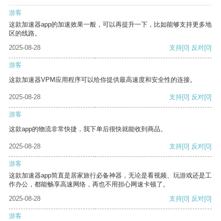
游客
这款加速器app的加速效果一般，可以再提升一下，比如能够支持更多地
区的线路。
2025-08-28
支持
[0]
反对
[0]
游客
这款加速器VPM应用程序可以给你提供最高速度和安全性的连接。
2025-08-28
支持
[0]
反对
[0]
游客
这款app的物流非常快捷，我下单后很快就能收到商品。
2025-08-28
支持
[0]
反对
[0]
游客
这款加速器app简直是居家旅行必备神器，无论是看视频、玩游戏还是工
作办公，都能畅享高速网络，再也不用担心网速卡顿了。
2025-08-28
支持
[0]
反对
[0]
游客