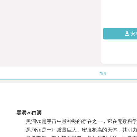
安
简介
黑洞vs白洞
黑洞vq是宇宙中最神秘的存在之一，它在无数科学
黑洞vq是一种质量巨大、密度极高的天体，其引力