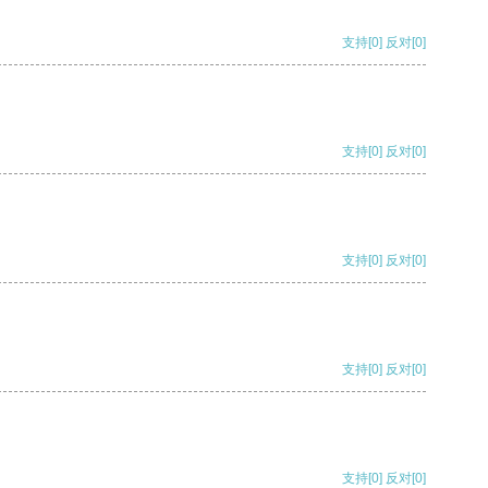
支持
[0]
反对
[0]
支持
[0]
反对
[0]
支持
[0]
反对
[0]
支持
[0]
反对
[0]
支持
[0]
反对
[0]