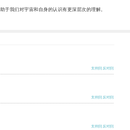
有助于我们对宇宙和自身的认识有更深层次的理解。
支持
[0]
反对
[0]
支持
[0]
反对
[0]
支持
[0]
反对
[0]