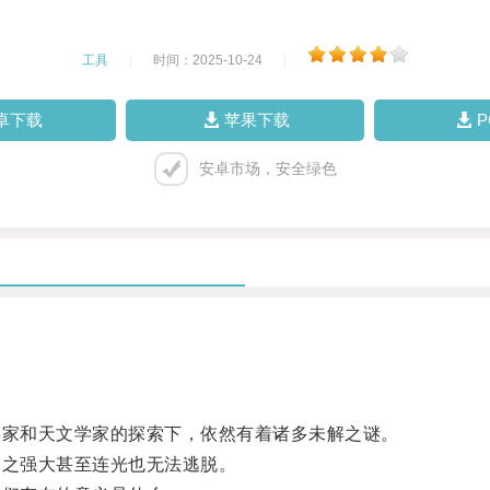
工具
|
时间：2025-10-24
|
卓下载
苹果下载
安卓市场，安全绿色
家和天文学家的探索下，依然有着诸多未解之谜。
之强大甚至连光也无法逃脱。