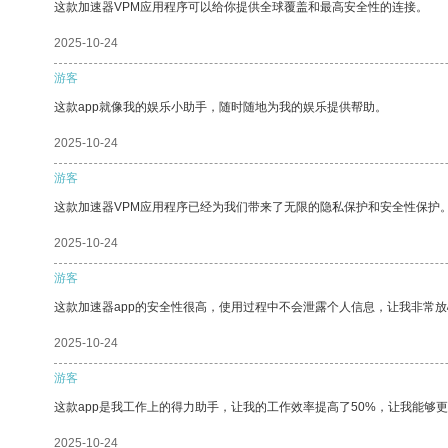
这款加速器VPM应用程序可以给你提供全球覆盖和最高安全性的连接。
2025-10-24
游客
这款app就像我的娱乐小助手，随时随地为我的娱乐提供帮助。
2025-10-24
游客
这款加速器VPM应用程序已经为我们带来了无限的隐私保护和安全性保护
2025-10-24
游客
这款加速器app的安全性很高，使用过程中不会泄露个人信息，让我非常放
2025-10-24
游客
这款app是我工作上的得力助手，让我的工作效率提高了50%，让我能够
2025-10-24