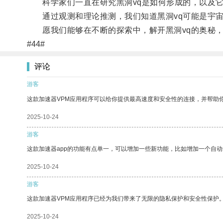
科学家们一直在研究黑洞vq是如何形成的，以及它
通过观测和理论推测，我们知道黑洞vq可能是宇宙
愿我们能够在不断的探索中，解开黑洞vq的奥秘，
#44#
评论
游客
这款加速器VPM应用程序可以给你提供最高速度和安全性的连接，并帮助
2025-10-24
游客
这款加速器app的功能有点单一，可以增加一些新功能，比如增加一个自
2025-10-24
游客
这款加速器VPM应用程序已经为我们带来了无限的隐私保护和安全性保护
2025-10-24