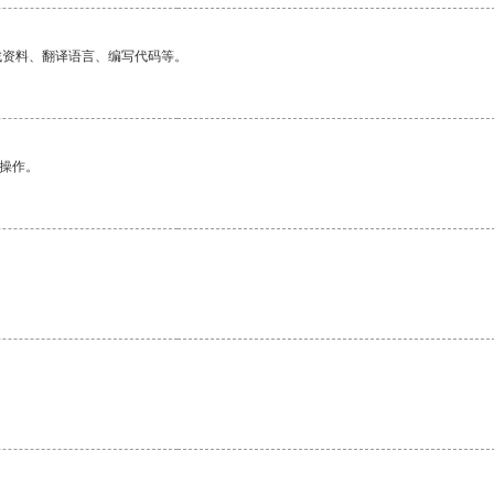
找资料、翻译语言、编写代码等。
悉操作。