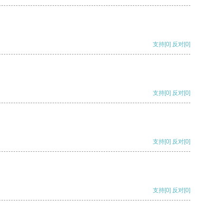
支持
[0]
反对
[0]
支持
[0]
反对
[0]
支持
[0]
反对
[0]
支持
[0]
反对
[0]