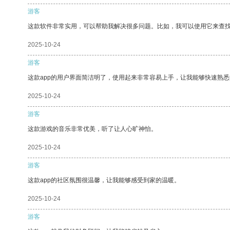
游客
这款软件非常实用，可以帮助我解决很多问题。比如，我可以使用它来查
2025-10-24
游客
这款app的用户界面简洁明了，使用起来非常容易上手，让我能够快速熟
2025-10-24
游客
这款游戏的音乐非常优美，听了让人心旷神怡。
2025-10-24
游客
这款app的社区氛围很温馨，让我能够感受到家的温暖。
2025-10-24
游客