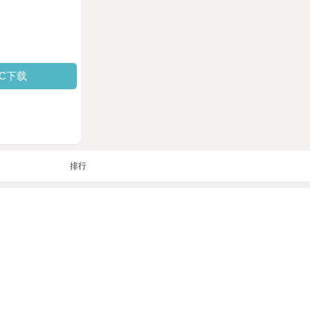
PC下载
排行