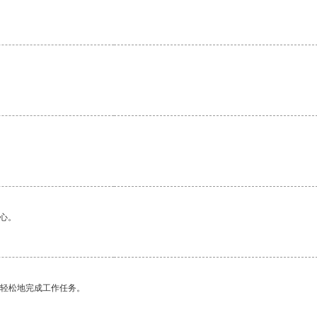
。
心。
更轻松地完成工作任务。