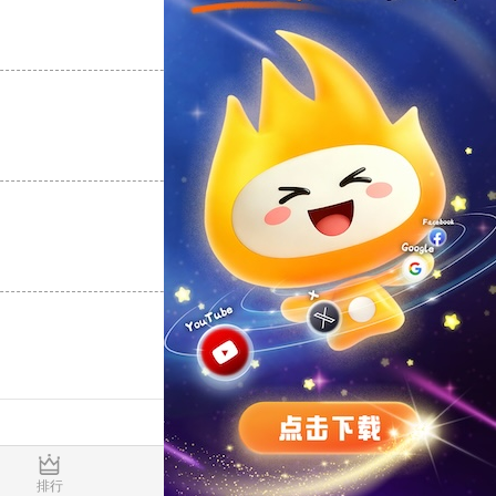
支持
[0]
反对
[0]
支持
[0]
反对
[0]
支持
[0]
反对
[0]
0.018333s
排行
推荐