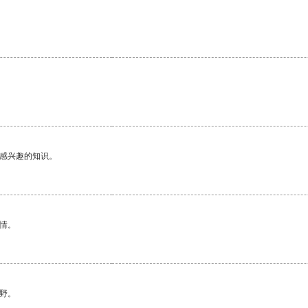
己感兴趣的知识。
情。
野。