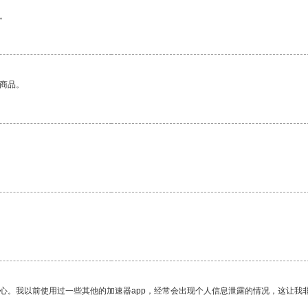
。
的商品。
放心。我以前使用过一些其他的加速器app，经常会出现个人信息泄露的情况，这让我