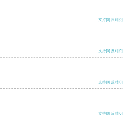
支持
[0]
反对
[0]
支持
[0]
反对
[0]
支持
[0]
反对
[0]
支持
[0]
反对
[0]