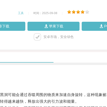
工具
|
时间：2025-09-08
|
卓下载
苹果下载
安卓市场，安全绿色
洞可能会通过吞噬周围的物质来加速自身旋转，这种现象被称
转得越来越快，释放出强大的引力波和能量。