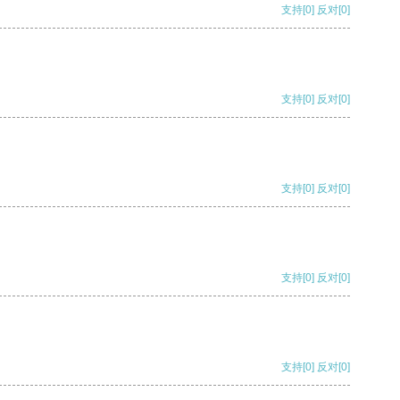
支持
[0]
反对
[0]
支持
[0]
反对
[0]
支持
[0]
反对
[0]
支持
[0]
反对
[0]
支持
[0]
反对
[0]