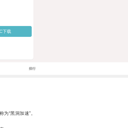
PC下载
排行
为“黑洞加速”。