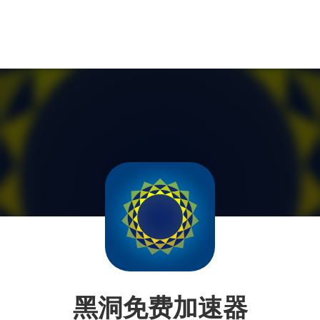
黑洞免费加速器