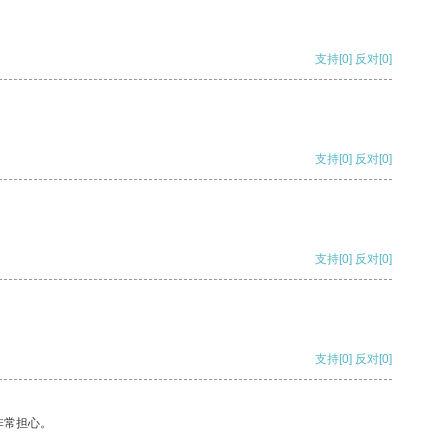
支持
[0]
反对
[0]
支持
[0]
反对
[0]
支持
[0]
反对
[0]
支持
[0]
反对
[0]
非常担心。