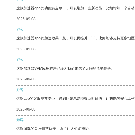
这款加速器app的功能有点单一，可以增加一些新功能，比如增加一个自
2025-09-08
游客
这款加速器app的加速效果一般，可以再提升一下，比如能够支持更多地
2025-09-08
游客
这款加速器VPM应用程序已经为我们带来了无限的流畅体验。
2025-09-08
游客
这款app的客服非常专业，遇到问题总是能够及时解决，让我能够安心工作
2025-09-08
游客
这款游戏的音乐非常优美，听了让人心旷神怡。