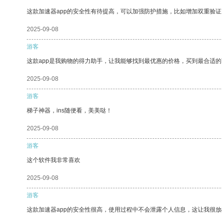
这款加速器app的安全性有待提高，可以加强防护措施，比如增加双重验证
2025-09-08
游客
这款app是我购物的得力助手，让我能够找到最优惠的价格，买到最合适
2025-09-08
游客
梯子神器，ins随便看，美美哒！
2025-09-08
游客
这个软件我非常喜欢
2025-09-08
游客
这款加速器app的安全性很高，使用过程中不会泄露个人信息，这让我很