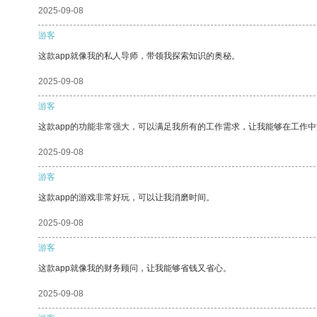
2025-09-08
游客
这款app就像我的私人导师，带领我探索知识的奥秘。
2025-09-08
游客
这款app的功能非常强大，可以满足我所有的工作需求，让我能够在工作
2025-09-08
游客
这款app的游戏非常好玩，可以让我消磨时间。
2025-09-08
游客
这款app就像我的财务顾问，让我能够省钱又省心。
2025-09-08