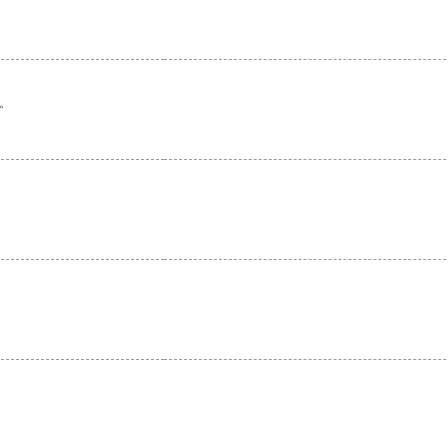
。
。
。