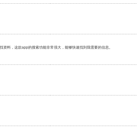
找资料，这款app的搜索功能非常强大，能够快速找到我需要的信息。