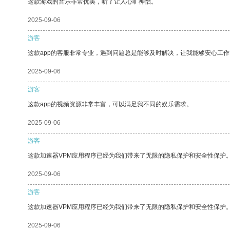
这款游戏的音乐非常优美，听了让人心旷神怡。
2025-09-06
游客
这款app的客服非常专业，遇到问题总是能够及时解决，让我能够安心工作
2025-09-06
游客
这款app的视频资源非常丰富，可以满足我不同的娱乐需求。
2025-09-06
游客
这款加速器VPM应用程序已经为我们带来了无限的隐私保护和安全性保护
2025-09-06
游客
这款加速器VPM应用程序已经为我们带来了无限的隐私保护和安全性保护
2025-09-06