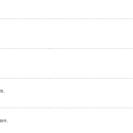
情。
悉操作。