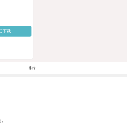
PC下载
排行
响。