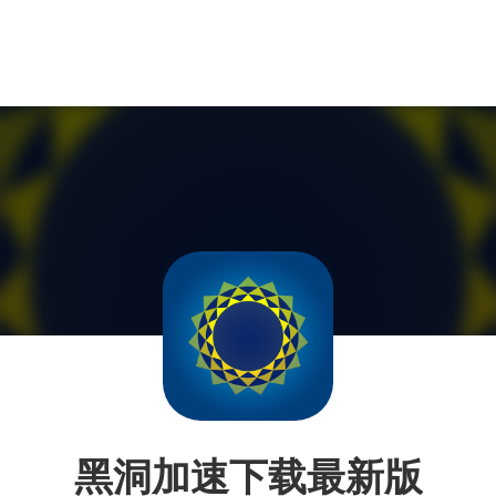
黑洞加速下载最新版