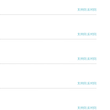
支持
[0]
反对
[0]
支持
[0]
反对
[0]
支持
[0]
反对
[0]
支持
[0]
反对
[0]
支持
[0]
反对
[0]