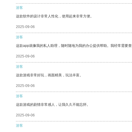
游客
这款软件的设计非常人性化，使用起来非常方便。
2025-09-06
游客
这款app就像我的私人助理，随时随地为我的办公提供帮助。我经常需要查
2025-09-06
游客
这款游戏非常好玩，画面精美，玩法丰富。
2025-09-06
游客
这款游戏的剧情非常感人，让我久久不能忘怀。
2025-09-06
游客