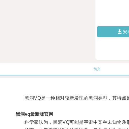
安
简介
黑洞VQ是一种相对较新发现的黑洞类型，其特点是
黑洞vq最新版官网
科学家认为，黑洞VQ可能是宇宙中某种未知物质形