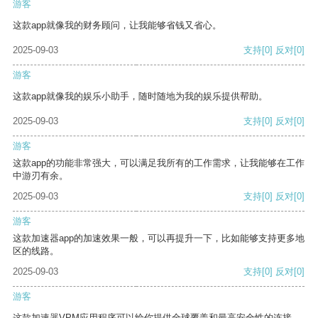
游客
这款app就像我的财务顾问，让我能够省钱又省心。
2025-09-03
支持
[0]
反对
[0]
游客
这款app就像我的娱乐小助手，随时随地为我的娱乐提供帮助。
2025-09-03
支持
[0]
反对
[0]
游客
这款app的功能非常强大，可以满足我所有的工作需求，让我能够在工作
中游刃有余。
2025-09-03
支持
[0]
反对
[0]
游客
这款加速器app的加速效果一般，可以再提升一下，比如能够支持更多地
区的线路。
2025-09-03
支持
[0]
反对
[0]
游客
这款加速器VPM应用程序可以给你提供全球覆盖和最高安全性的连接。