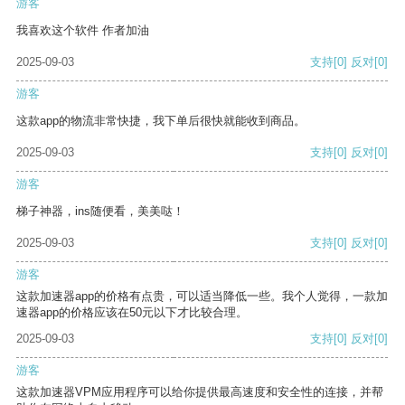
游客
我喜欢这个软件 作者加油
2025-09-03
支持
[0]
反对
[0]
游客
这款app的物流非常快捷，我下单后很快就能收到商品。
2025-09-03
支持
[0]
反对
[0]
游客
梯子神器，ins随便看，美美哒！
2025-09-03
支持
[0]
反对
[0]
游客
这款加速器app的价格有点贵，可以适当降低一些。我个人觉得，一款加
速器app的价格应该在50元以下才比较合理。
2025-09-03
支持
[0]
反对
[0]
游客
这款加速器VPM应用程序可以给你提供最高速度和安全性的连接，并帮