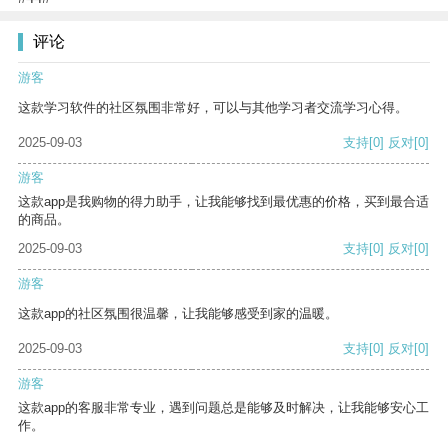
评论
游客
这款学习软件的社区氛围非常好，可以与其他学习者交流学习心得。
2025-09-03
支持
[0]
反对
[0]
游客
这款app是我购物的得力助手，让我能够找到最优惠的价格，买到最合适
的商品。
2025-09-03
支持
[0]
反对
[0]
游客
这款app的社区氛围很温馨，让我能够感受到家的温暖。
2025-09-03
支持
[0]
反对
[0]
游客
这款app的客服非常专业，遇到问题总是能够及时解决，让我能够安心工
作。