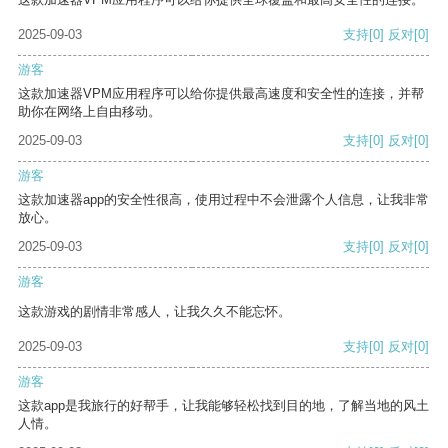
2025-09-03
支持
[0]
反对
[0]
游客
这款加速器VPM应用程序可以给你提供最高速度和安全性的连接，并帮
助你在网络上自由移动。
2025-09-03
支持
[0]
反对
[0]
游客
这款加速器app的安全性很高，使用过程中不会泄露个人信息，让我非常
放心。
2025-09-03
支持
[0]
反对
[0]
游客
这款游戏的剧情非常感人，让我久久不能忘怀。
2025-09-03
支持
[0]
反对
[0]
游客
这款app是我旅行的好帮手，让我能够轻松找到目的地，了解当地的风土
人情。