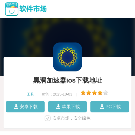
黑洞加速器ios下载地址
工具
|
时间：2025-10-03
|
安卓下载
苹果下载
PC下载
安卓市场，安全绿色