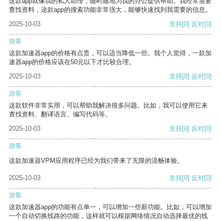
这款app就像我的私人助理，随时随地为我的办公提供帮助。我经常需要
查找资料，这款app的搜索功能非常强大，能够快速找到我需要的信息。
2025-10-03
支持
[0]
反对
[0]
游客
这款加速器app的价格有点贵，可以适当降低一些。我个人觉得，一款加
速器app的价格应该在50元以下才比较合理。
2025-10-03
支持
[0]
反对
[0]
游客
这款软件非常实用，可以帮助我解决很多问题。比如，我可以使用它来
查找资料、翻译语言、编写代码等。
2025-10-03
支持
[0]
反对
[0]
游客
这款加速器VPM应用程序已经为我们带来了无限的流畅体验。
2025-10-03
支持
[0]
反对
[0]
游客
这款加速器app的功能有点单一，可以增加一些新功能。比如，可以增加
一个自动切换线路的功能，这样就可以根据网络情况自动选择最优的线