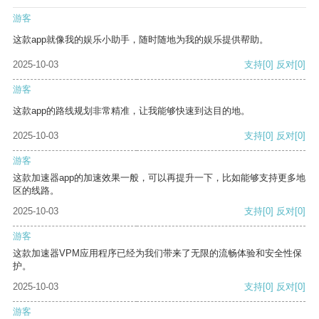
游客
这款app就像我的娱乐小助手，随时随地为我的娱乐提供帮助。
2025-10-03
支持
[0]
反对
[0]
游客
这款app的路线规划非常精准，让我能够快速到达目的地。
2025-10-03
支持
[0]
反对
[0]
游客
这款加速器app的加速效果一般，可以再提升一下，比如能够支持更多地
区的线路。
2025-10-03
支持
[0]
反对
[0]
游客
这款加速器VPM应用程序已经为我们带来了无限的流畅体验和安全性保
护。
2025-10-03
支持
[0]
反对
[0]
游客