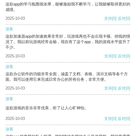
这款app的学习氛围很浓厚，能够激励我不断学习，让我能够取得更好的
成绩。
2025-10-03
支持
[0]
反对
[0]
游客
这款加速器app的加速效果非常好，玩游戏再也不会出现卡顿、掉线的情
况了。我以前玩游戏经常会输，现在有了这个app，我的游戏水平提升了
不少。
2025-10-03
支持
[0]
反对
[0]
游客
这款办公软件的功能非常全面，涵盖了文档、表格、演示文稿等各个方
面。我可以使用它来完成日常办公的所有任务，非常方便。
2025-10-03
支持
[0]
反对
[0]
游客
这款游戏的音乐非常优美，听了让人心旷神怡。
2025-10-03
支持
[0]
反对
[0]
游客