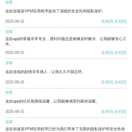
游客
这款加速器VPM应用程序提供了顶级的安全性和隐私保护。
2025-09-15
支持
[0]
反对
[0]
游客
这款app的客服非常专业，遇到问题总是能够及时解决，让我能够安心工
作。
2025-09-15
支持
[0]
反对
[0]
游客
这款游戏的剧情非常感人，让我久久不能忘怀。
2025-09-15
支持
[0]
反对
[0]
游客
这款app的社区氛围很温馨，让我能够感受到家的温暖。
2025-09-15
支持
[0]
反对
[0]
游客
这款加速器VPM应用程序已经为我们带来了无限的隐私保护和安全性保