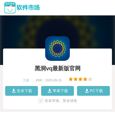
黑洞vq最新版官网
工具
|
时间：2025-09-15
|
安卓下载
苹果下载
PC下载
安卓市场，安全绿色